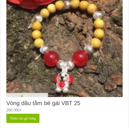
Vòng dâu tằm bé gái VBT 25
290.000
₫
Thêm vào giỏ hàng