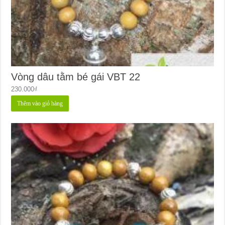
Vòng dâu tằm bé gái VBT 22
230.000
₫
Thêm vào giỏ hàng