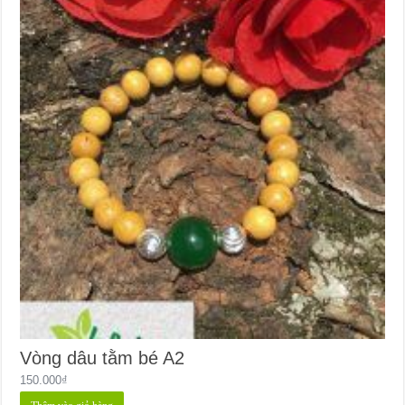
Vòng dâu tằm bé A2
150.000
₫