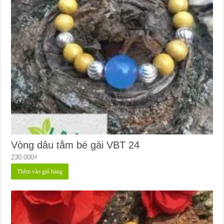
Vòng dâu tằm bé gái VBT 24
230.000
₫
Thêm vào giỏ hàng