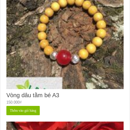
Vòng dâu tằm bé A3
150.000
₫
Thêm vào giỏ hàng