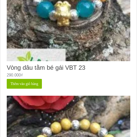
Vòng dâu tằm bé gái VBT 23
290.000
₫
Thêm vào giỏ hàng