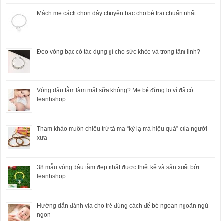
Mách mẹ cách chọn dây chuyền bạc cho bé trai chuẩn nhất
Đeo vòng bạc có tác dụng gì cho sức khỏe và trong tâm linh?
Vòng dâu tằm làm mất sữa không? Mẹ bé đừng lo vì đã có
leanhshop
Tham khảo muôn chiêu trừ tà ma “kỳ lạ mà hiệu quả” của người
xưa
38 mẫu vòng dâu tằm đẹp nhất được thiết kế và sản xuất bởi
leanhshop
Hướng dẫn đánh vía cho trẻ đúng cách để bé ngoan ngoãn ngủ
ngon