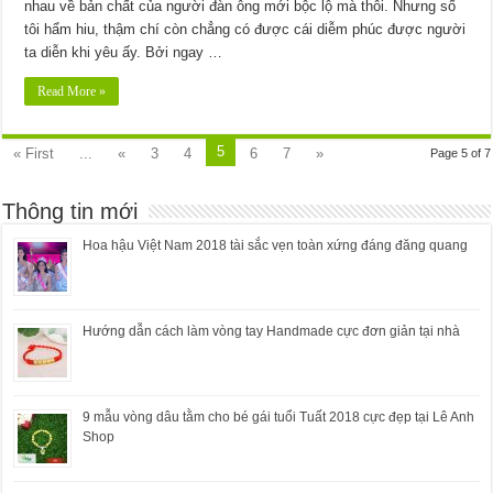
nhau về bản chất của người đàn ông mới bộc lộ mà thôi. Nhưng số
tôi hẩm hiu, thậm chí còn chẳng có được cái diễm phúc được người
ta diễn khi yêu ấy. Bởi ngay …
Read More »
5
« First
...
«
3
4
6
7
»
Page 5 of 7
Thông tin mới
Hoa hậu Việt Nam 2018 tài sắc vẹn toàn xứng đáng đăng quang
Hướng dẫn cách làm vòng tay Handmade cực đơn giản tại nhà
9 mẫu vòng dâu tằm cho bé gái tuổi Tuất 2018 cực đẹp tại Lê Anh
Shop