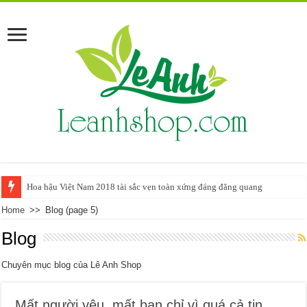
Hoa hậu Việt Nam 2018 tài sắc vẹn toàn xứng đáng đăng quang
Home
>>
Blog
(page 5)
Blog
Chuyên mục blog của Lê Anh Shop
Mất người yêu, mất bạn chỉ vì quá cả tin