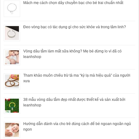
Mách mẹ cách chọn dây chuyền bạc cho bé trai chuẩn nhất
Đeo vòng bạc có tác dụng gì cho sức khỏe và trong tâm linh?
Vòng dâu tằm làm mất sữa không? Mẹ bé đừng lo vì đã có
leanhshop
Tham khảo muôn chiêu trừ tà ma “kỳ lạ mà hiệu quả” của người
xưa
38 mẫu vòng dâu tằm đẹp nhất được thiết kế và sản xuất bởi
leanhshop
Hướng dẫn đánh vía cho trẻ đúng cách để bé ngoan ngoãn ngủ
ngon