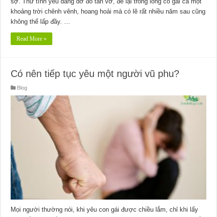
sợ. Thứ tình yêu dang dở đó tan vỡ, để lại trong lòng cô gái cả một
khoảng trời chênh vênh, hoang hoải mà có lẽ rất nhiều năm sau cũng
không thể lấp đầy. …
Read More »
Có nên tiếp tục yêu một người vũ phu?
Blog
Mọi người thường nói, khi yêu con gái được chiều lắm, chỉ khi lấy