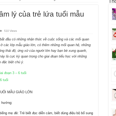
Thô
tâm lý của trẻ lứa tuổi mẫu
510 Views
ẻ bắt đầu có những nhận thức về cuộc sống và các mối quan
c ở các lớp mẫu giáo lớn, có thêm những mối quan hệ, những
ng thái độ, ứng xử của người lớn hay bạn bè xung quanh,
n này là cực kỳ quan trọng cho giai đoạn tiểu học với những
 đặc biệt chú ý.
ai đoạn 3 – 6 tuổi
6 tuổi
TUỔI MẪU GIÁO LỚN
c hướng:
ếng mẹ đẻ: Trẻ biết đọc diễn cảm, biết dùng điệu bộ bổ sung