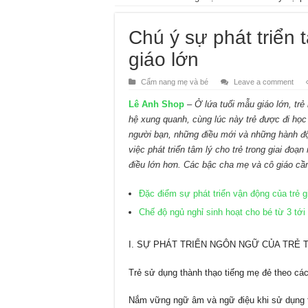
Chú ý sự phát triển 
giáo lớn
Cẩm nang mẹ và bé
Leave a comment
Lê Anh Shop
–
Ở lứa tuổi mẫu giáo lớn, tr
hệ xung quanh, cùng lúc này trẻ được đi họ
người bạn, những điều mới và những hành độ
việc phát triển tâm lý cho trẻ trong giai đoạ
điều lớn hơn. Các bậc cha mẹ và cô giáo cần
Đặc điểm sự phát triển vận động của trẻ gi
Chế độ ngủ nghỉ sinh hoạt cho bé từ 3 tới 
I. SỰ PHÁT TRIỂN NGÔN NGỮ CỦA TRẺ 
Trẻ sử dụng thành thạo tiếng mẹ đẻ theo cá
Nắm vững ngữ âm và ngữ điệu khi sử dụng ti