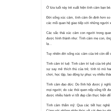
Ở lứa tuổi này trẻ xuất hiện tình cảm bạn bè
Đời sống xúc cảm, tình cảm ổn định hơn so 
các mối quan hệ giao tiếp với những người 
Các sắc thái xúc cảm con người trong quan 
được hình thành như: Tình cảm mẹ con, ông 
lạ…
Tuy nhiên đời sống xúc cảm của trẻ còn dễ 
Tình cảm trí tuệ: Tình cảm trí tuệ của trẻ ph
sự say mê thích thú của trẻ; tính tò mò ha
chơi, học tập, lao động tự phục vụ nhiều thàn
Tình cảm đạo đức: Do lĩnh hội được ý nghĩa
mọi người; do các thói quen nếp sống tốt đ
được nhiều hành vi tốt đẹp cần thực hiện để
Tình cảm thẩm mỹ: Qua các tiết học nghệ 
Cùng với những nhận thức về cái đẹp tự nhiê