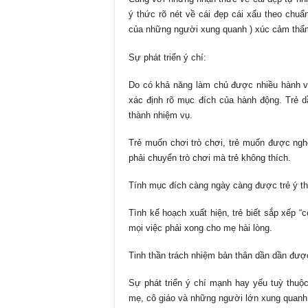
ý thức rõ nét về cái đẹp cái xấu theo chuẩ
của những người xung quanh ) xúc cảm thẩm
Sự phát triển ý chí:
Do có khả năng làm chủ được nhiều hành v
xác định rõ mục đích của hành động. Trẻ 
thành nhiệm vụ.
Trẻ muốn chơi trò chơi, trẻ muốn được ng
phải chuyển trò chơi mà trẻ không thích.
Tính mục đích càng ngày càng được trẻ ý th
Tình kế hoạch xuất hiện, trẻ biết sắp xếp “c
mọi việc phải xong cho mẹ hài lòng.
Tinh thần trách nhiệm bản thân dần dần được
Sự phát triển ý chí mạnh hay yếu tuỳ thuộ
mẹ, cô giáo và những người lớn xung quanh