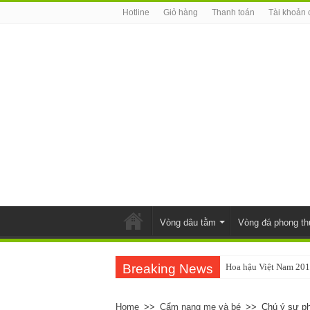
Hotline
Giỏ hàng
Thanh toán
Tài khoản 
Vòng dâu tằm
Vòng đá phong th
Breaking News
Hoa hậu Việt Nam 201
Home
>>
Cẩm nang mẹ và bé
>>
Chú ý sự phá