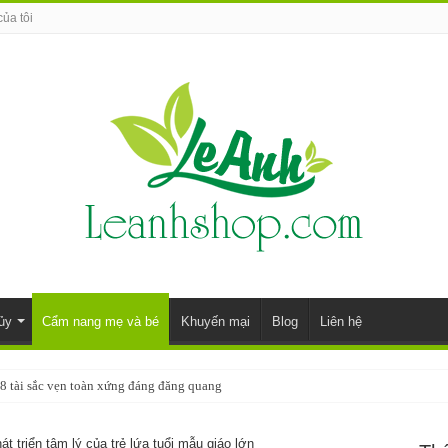
của tôi
ủy
Cẩm nang mẹ và bé
Khuyến mại
Blog
Liên hệ
8 tài sắc vẹn toàn xứng đáng đăng quang
t triển tâm lý của trẻ lứa tuổi mẫu giáo lớn