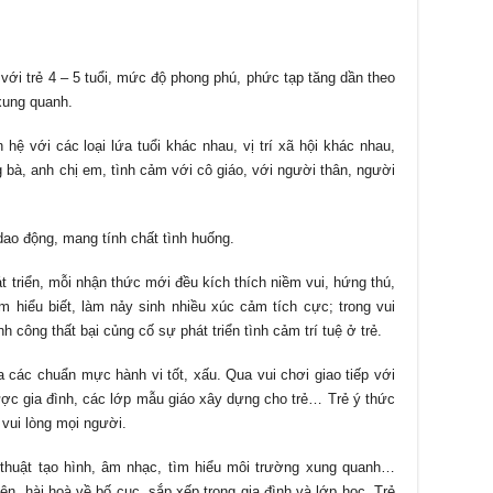
.
với trẻ 4 – 5 tuổi, mức độ phong phú, phức tạp tăng dần theo
xung quanh.
hệ với các loại lứa tuổi khác nhau, vị trí xã hội khác nhau,
bà, anh chị em, tình cảm với cô giáo, với người thân, người
dao động, mang tính chất tình huống.
át triển, mỗi nhận thức mới đều kích thích niềm vui, hứng thú,
m hiểu biết, làm nảy sinh nhiều xúc cảm tích cực; trong vui
h công thất bại củng cố sự phát triển tình cảm trí tuệ ở trẻ.
 các chuẩn mực hành vi tốt, xấu. Qua vui chơi giao tiếp với
ược gia đình, các lớp mẫu giáo xây dựng cho trẻ… Trẻ ý thức
 vui lòng mọi người.
thuật tạo hình, âm nhạc, tìm hiểu môi trường xung quanh…
n, hài hoà về bố cục, sắp xếp trong gia đình và lớp học. Trẻ