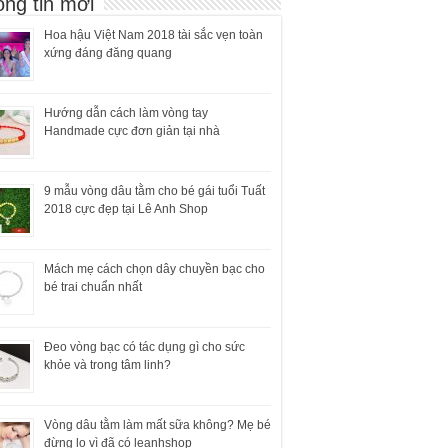
ng tin mới
Hoa hậu Việt Nam 2018 tài sắc vẹn toàn
xứng đáng đăng quang
Hướng dẫn cách làm vòng tay
Handmade cực đơn giản tại nhà
9 mẫu vòng dâu tằm cho bé gái tuổi Tuất
2018 cực đẹp tại Lê Anh Shop
Mách mẹ cách chọn dây chuyền bạc cho
bé trai chuẩn nhất
Đeo vòng bạc có tác dụng gì cho sức
khỏe và trong tâm linh?
Vòng dâu tằm làm mất sữa không? Mẹ bé
đừng lo vì đã có leanhshop