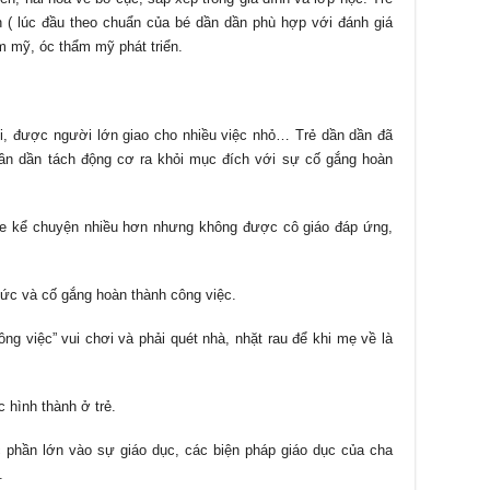
n ( lúc đầu theo chuẩn của bé dần dần phù hợp với đánh giá
 mỹ, óc thẩm mỹ phát triển.
i, được người lớn giao cho nhiều việc nhỏ… Trẻ dần dần đã
dần dần tách động cơ ra khỏi mục đích với sự cố gắng hoàn
he kể chuyện nhiều hơn nhưng không được cô giáo đáp ứng,
ức và cố gắng hoàn thành công việc.
ông việc” vui chơi và phải quét nhà, nhặt rau để khi mẹ về là
 hình thành ở trẻ.
c phần lớn vào sự giáo dục, các biện pháp giáo dục của cha
.