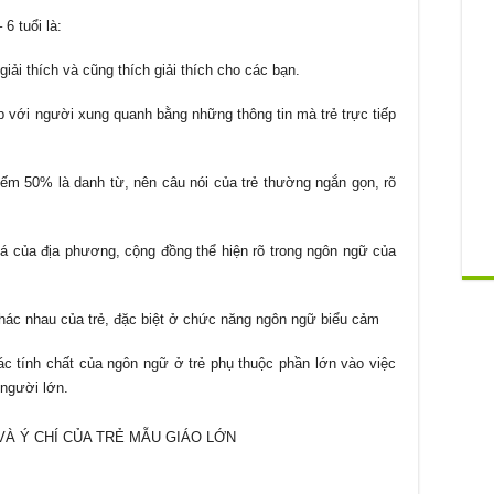
6 tuổi là:
iải thích và cũng thích giải thích cho các bạn.
p với người xung quanh bằng những thông tin mà trẻ trực tiếp
hiếm 50% là danh từ, nên câu nói của trẻ thường ngắn gọn, rõ
á của địa phương, cộng đồng thể hiện rõ trong ngôn ngữ của
khác nhau của trẻ, đặc biệt ở chức năng ngôn ngữ biểu cảm
ác tính chất của ngôn ngữ ở trẻ phụ thuộc phần lớn vào việc
người lớn.
 VÀ Ý CHÍ CỦA TRẺ MẪU GIÁO LỚN