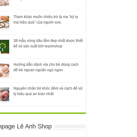
Tham khảo muôn chiêu trừ tà ma “kỳ lạ
mà hiệu quả” của người xưa
38 mẫu vòng dâu tằm đẹp nhất được thiết
kế và sản xuất bởi leanhshop
Hướng dẫn đánh vía cho trẻ đúng cách
để bé ngoan ngoãn ngủ ngon
Nguyên nhân trẻ khóc đêm và cách để xử
lý hiệu quả an toàn nhất
npage Lê Anh Shop