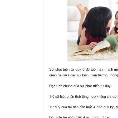
Sự phát triển tư duy ở độ tuổi này mạnh mẽ
quan hệ giữa các sự kiện, hiện tượng, thôn
Đặc tính chung của sự phát triển tư duy:
Trẻ đã biết phân tích tổng hợp không chỉ dừ
Tư duy của trẻ dần dần mất đi tính duy kỷ, 
Dần dần trẻ phân biệt được thực và hư.