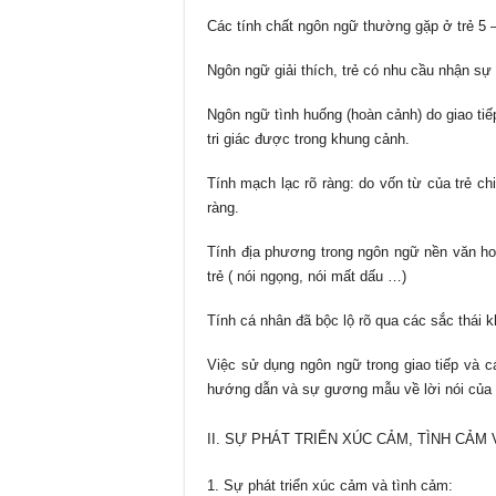
Các tính chất ngôn ngữ thường gặp ở trẻ 5 – 
Ngôn ngữ giải thích, trẻ có nhu cầu nhận sự g
Ngôn ngữ tình huống (hoàn cảnh) do giao tiế
tri giác được trong khung cảnh.
Tính mạch lạc rõ ràng: do vốn từ của trẻ c
ràng.
Tính địa phương trong ngôn ngữ nền văn ho
trẻ ( nói ngọng, nói mất dấu …)
Tính cá nhân đã bộc lộ rõ qua các sắc thái 
Việc sử dụng ngôn ngữ trong giao tiếp và c
hướng dẫn và sự gương mẫu về lời nói của 
II. SỰ PHÁT TRIỂN XÚC CẢM, TÌNH CẢM
1. Sự phát triển xúc cảm và tình cảm: