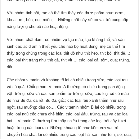
Với nhóm tinh bột, mẹ có thể tìm thấy các thực phẩm như: cơm,
khoai, mì, bún, nui, miến,… Những chất này sẽ có vai trò cung cấp
năng lượng cho bộ não hoạt động.
Với nhóm chất đạm, có nhiệm vụ tạo máu, tạo kháng thể, và sản
sinh các acid amin thiết yếu cho não bộ hoạt động, mẹ có thể tìm
thấy trong chúng trong các loại thịt đỏ như thịt heo, thịt bò, thịt dê…;
các loại thịt trắng như thịt gà, thịt vịt…; các loại cá, tôm, cua; trứng,
đậu…
Các nhóm vitamin và khoáng tố lại có nhiều trong sữa, các loại rau
và củ quả. Chẳng hạn: Vitamin A thường có nhiều trong gan động
vật; trứng, sữa và các sản phẩm từ trứng, sữa; các loại củ có màu
đỏ như đu đủ, cà rốt, đu đủ, gấc; các loại rau xanh thẫm như rau
ngót, rau muống; dầu cọ,… Các vitamin nhóm B lại có nhiều trong
các loại ngũ cốc chưa chế biến, các loại đậu, trứng, rau và các loại
hạt… Vitamin C thường tìm thấy nhiều trong các loại trái cây tươi
hoặc trong các loại rau. Những khoáng tố như kẽm với vai trò
chuyển hóa chất lại có nhiều trong các loạt hải sản như tôm, sò, cua,