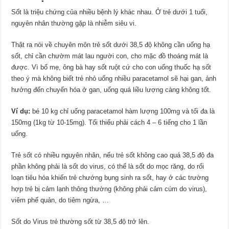
Sốt là triệu chứng của nhiều bệnh lý khác nhau. Ở trẻ dưới 1 tuổi,
nguyên nhân thường gặp là nhiễm siêu vi.
Thật ra nói về chuyên môn trẻ sốt dưới 38,5 độ không cần uống hạ
sốt, chỉ cần chườm mát lau người con, cho mặc đồ thoáng mát là
được. Vì bố mẹ, ông bà hay sốt ruột cứ cho con uống thuốc hạ sốt
theo ý mà không biết trẻ nhỏ uống nhiều paracetamol sẽ hại gan, ảnh
hưởng đến chuyển hóa ở gan, uống quá liều lượng càng không tốt.
Ví dụ:
bé 10 kg chỉ uống paracetamol hàm lượng 100mg và tối đa là
150mg (1kg từ 10-15mg). Tối thiểu phải cách 4 – 6 tiếng cho 1 lần
uống.
Trẻ sốt có nhiều nguyên nhân, nếu trẻ sốt không cao quá 38,5 độ đa
phần không phải là sốt do virus, có thể là sốt do mọc răng, do rối
loạn tiêu hóa khiến trẻ chướng bụng sinh ra sốt, hay ở các trường
hợp trẻ bị cảm lạnh thông thường (không phải cảm cúm do virus),
viêm phế quản, do tiêm ngừa, …
Sốt do Virus trẻ thường sốt từ 38,5 độ trở lên.