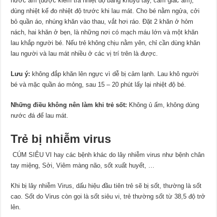
nước ấm (được kiểm tra nhiệt độ bằng khuỷu tay, cảm giác ấm),
dùng nhiệt kế đo nhiệt độ trước khi lau mát. Cho bé nằm ngửa, cởi
bỏ quần áo, nhúng khăn vào thau, vắt hơi ráo. Đặt 2 khăn ở hỏm
nách, hai khăn ở bẹn, là những nơi có mạch máu lớn và một khăn
lau khắp người bé. Nếu trẻ không chịu nằm yên, chỉ cần dùng khăn
lau người và lau mát nhiều ở các vị trí trên là được.
Lưu ý:
không đắp khăn lên ngực vì dễ bị cảm lạnh. Lau khô người
bé và mặc quần áo mỏng, sau 15 – 20 phút lấy lại nhiệt độ bé.
Những điều không nên làm khi trẻ sốt:
Không ủ ấm, không dùng
nước đá để lau mát.
Trẻ bị nhiễm virus
CÚM SIÊU VI hay các bệnh khác do lây nhiễm virus như bệnh chân
tay miệng, Sởi, Viêm màng não, sốt xuất huyết, …
Khi bị lây nhiễm Virus, dấu hiệu đầu tiên trẻ sẽ bị sốt, thường là sốt
cao. Sốt do Virus còn gọi là sốt siêu vi, trẻ thường sốt từ 38,5 độ trở
lên.