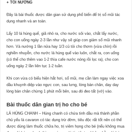
+ TỎI NƯỚNG
Đây là bài thuốc được dân gian sử dụng phổ biến để trị sổ mũi tác
dụng nhanh và an toàn.
Lấy 10 lá húng quế, giã nhỏ ra, cho nước sôi vào, chắt lấy nước,
cho con uống ngày 2-3 lần như vậy sẽ giúp con giảm sổ mũi nhanh
hơn. Và nướng 1 lần nửa hay 1/3 củ tỏi cho thơm (vừa chín) rồi
nghiền nhuyễn, cho nước lá húng quế vào luôn, chắt ra, con uống
(có thể cho thêm vao 1-2 thìa cafe nước nóng rồi lọc ra), cho con
uống ngày 2 lần liên tục 1-2 tuần.
Khi con vừa có biểu hiện hắt hơi, sổ mũi, mẹ cần làm ngay việc xoa
dầu khuynh diệp vào ngực con, sau lưng, lòng bàn chân, day day
lòng bàn chân chừng 1 phút mỗi bên, sau đó đeo tất (vớ) vào.
Bài thuốc dân gian trị ho cho bé
LÁ HÚNG CHANH – Húng chanh có chứa tinh dầu mà thành phần
chủ yếu là cavaron có tác dụng trừ đờm, tiêu độc rất tốt nên có thể
được dùng làm thuốc chữa ho, trị viêm họng cho bé (nếu không mua