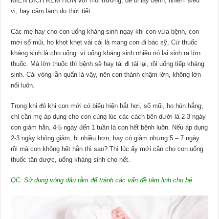
MIỄN DỊCH KÉM HƠN với môi trường, dễ bị lây bệnh, nhiễm siêu
vi, hay cảm lạnh do thời tiết.
Các mẹ hay cho con uống kháng sinh ngay khi con vừa bệnh, con
mới sổ mũi, ho khọt khẹt vài cái là mang con đi bác sỹ, Cứ thuốc
kháng sinh là cho uống. vì uống kháng sinh nhiều nó lại sinh ra lờn
thuốc. Mà lờn thuốc thì bệnh sẽ hay tái đi tái lại, rồi uống tiếp kháng
sinh. Cái vòng lẫn quẩn là vậy, nên con thành chậm lớn, không lớn
nổi luôn.
Trong khi đó khi con mới có biểu hiện hắt hơi, sổ mũi, ho hún hắng,
chỉ cần mẹ áp dụng cho con cùng lúc các cách bên dưới là 2-3 ngày
con giảm hẳn, 4-5 ngày đến 1 tuần là con hết bệnh luôn. Nếu áp dụng
2-3 ngày không giảm, bị nhiều hơn, hay có giảm nhưng 5 – 7 ngày
rồi mà con không hết hẳn thì sao? Thì lúc ấy mới cần cho con uống
thuốc tân dược, uống kháng sinh cho hết.
QC: Sử dụng
vòng dâu tằm
để tránh các vấn đề tâm linh cho bé.