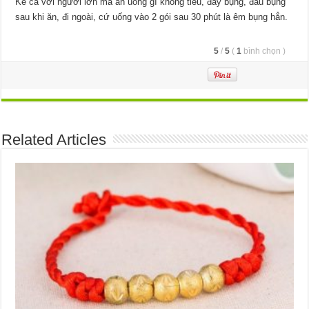
Kể cả với người lớn mà ăn uống gì không tiêu, đầy bụng, đau bụng
sau khi ăn, đi ngoài, cứ uống vào 2 gói sau 30 phút là êm bụng hẳn.
5
/
5
(
1
bình chọn
)
Related Articles