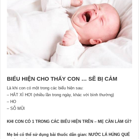
BIỂU HIỆN CHO THẤY CON … SẼ BỊ CẢM
Là khi con có một trong các biểu hiện sau:
– HẮT XÌ HƠI (nhiều lần trong ngày, khác với bình thường)
– HO
– SỖ MŨI
KHI CON CÓ 1 TRONG CÁC BIỂU HIỆN TRÊN – MẸ CẦN LÀM GÌ?
Mẹ bé có thể sử dụng bài thuốc dân gian: NƯỚC LÁ HÚNG QUẾ