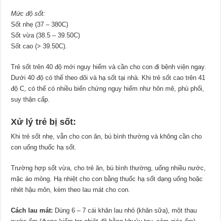
Mức độ sốt:
Sốt nhẹ (37 – 380C)
Sốt vừa (38.5 – 39.50C)
Sốt cao (> 39.50C).
Trẻ sốt trên 40 độ mới nguy hiểm và cần cho con đi bệnh viện ngay.
Dưới 40 độ có thể theo dõi và hạ sốt tại nhà. Khi trẻ sốt cao trên 41
độ C, có thể có nhiều biến chứng nguy hiểm như hôn mê, phù phổi,
suy thận cấp.
Xử lý trẻ bị sốt:
Khi trẻ sốt nhẹ, vẫn cho con ăn, bú bình thường và không cần cho
con uống thuốc hạ sốt.
Trường hợp sốt vừa, cho trẻ ăn, bú bình thường, uống nhiều nước,
mặc áo mỏng. Hạ nhiệt cho con bằng thuốc hạ sốt dạng uống hoặc
nhét hậu môn, kèm theo lau mát cho con.
Cách lau mát:
Dùng 6 – 7 cái khăn lau nhỏ (khăn sữa), một thau