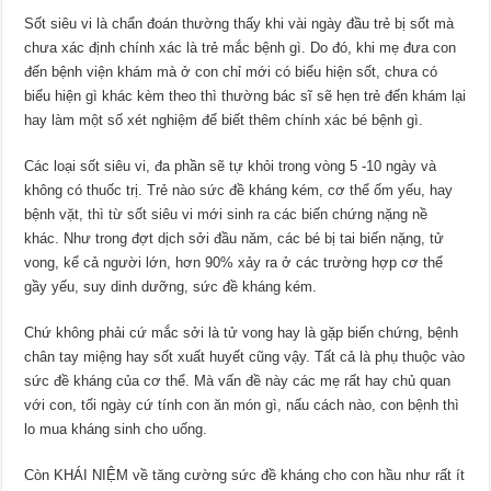
Sốt siêu vi là chẩn đoán thường thấy khi vài ngày đầu trẻ bị sốt mà
chưa xác định chính xác là trẻ mắc bệnh gì. Do đó, khi mẹ đưa con
đến bệnh viện khám mà ở con chỉ mới có biểu hiện sốt, chưa có
biểu hiện gì khác kèm theo thì thường bác sĩ sẽ hẹn trẻ đến khám lại
hay làm một số xét nghiệm để biết thêm chính xác bé bệnh gì.
Các loại sốt siêu vi, đa phần sẽ tự khỏi trong vòng 5 -10 ngày và
không có thuốc trị. Trẻ nào sức đề kháng kém, cơ thể ốm yếu, hay
bệnh vặt, thì từ sốt siêu vi mới sinh ra các biến chứng nặng nề
khác. Như trong đợt dịch sởi đầu năm, các bé bị tai biến nặng, tử
vong, kể cả người lớn, hơn 90% xảy ra ở các trường hợp cơ thể
gầy yếu, suy dinh dưỡng, sức đề kháng kém.
Chứ không phải cứ mắc sởi là tử vong hay là gặp biến chứng, bệnh
chân tay miệng hay sốt xuất huyết cũng vậy. Tất cả là phụ thuộc vào
sức đề kháng của cơ thể. Mà vấn đề này các mẹ rất hay chủ quan
với con, tối ngày cứ tính con ăn món gì, nấu cách nào, con bệnh thì
lo mua kháng sinh cho uống.
Còn KHÁI NIỆM về tăng cường sức đề kháng cho con hầu như rất ít