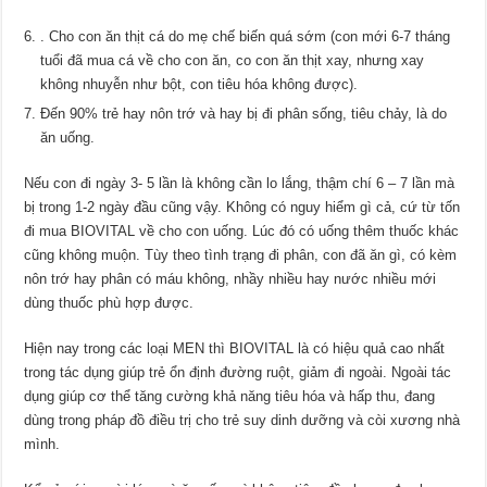
. Cho con ăn thịt cá do mẹ chế biến quá sớm (con mới 6-7 tháng
tuổi đã mua cá về cho con ăn, co con ăn thịt xay, nhưng xay
không nhuyễn như bột, con tiêu hóa không được).
Đến 90% trẻ hay nôn trớ và hay bị đi phân sống, tiêu chảy, là do
ăn uống.
Nếu con đi ngày 3- 5 lần là không cần lo lắng, thậm chí 6 – 7 lần mà
bị trong 1-2 ngày đầu cũng vậy. Không có nguy hiểm gì cả, cứ từ tốn
đi mua BIOVITAL về cho con uống. Lúc đó có uống thêm thuốc khác
cũng không muộn. Tùy theo tình trạng đi phân, con đã ăn gì, có kèm
nôn trớ hay phân có máu không, nhầy nhiều hay nước nhiều mới
dùng thuốc phù hợp được.
Hiện nay trong các loại MEN thì BIOVITAL là có hiệu quả cao nhất
trong tác dụng giúp trẻ ổn định đường ruột, giảm đi ngoài. Ngoài tác
dụng giúp cơ thể tăng cường khả năng tiêu hóa và hấp thu, đang
dùng trong pháp đồ điều trị cho trẻ suy dinh dưỡng và còi xương nhà
mình.