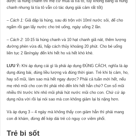
được lá húng chanh thì mẹ cứ mua lá tía tô, tuy không bằng lá húng
chanh nhưng lá tía tô vẫn có tác dụng giải cảm rất tốt)
– Cách 1:
Giã dập lá húng, sau đó trộn với 10ml nước sôi, để cho
ngấm rồi gạn lấy nước cho trẻ uống, ngày uống 2 lần.
– Cách 2:
10-15 lá húng chanh và 10 hạt chanh giã nát, thêm lượng
đường phèn vừa đủ, hấp cách thủy khoảng 20 phút. Cho bé uống
liên tục 2 lần/ngày đến khi hết ho và hết khò khè.
LƯU Ý:
Khi áp dụng cái gì là phải áp dụng ĐÚNG CÁCH, nghĩa là áp
dụng đúng bài, đúng liều lượng và đúng thời gian. Trẻ khi bị cảm, ho,
hay sổ mũi, làm sao mà hết ngay được? Phải cả tuần mới hết, nếu
mẹ nhỏ mũi cho con thì phải nhỏ đến khi hết hẳn chứ? Con sổ mũi
nhiều thì trước khi nhỏ mũi phải hút nước mũi cho con. Chứ cứ áp
dụng nữa vời rồi lại nói sao mà con không giảm lại bị nặng hơn.
Và áp dụng 3 – 4 ngày mà không thấy con giảm hẳn thì phải mang
con đi khám, đừng để kép dài trẻ có nguy cơ viêm phổi.
Trẻ bị sốt