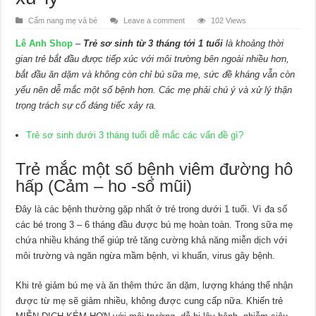
Cẩm nang mẹ và bé
Leave a comment
102 Views
Lê Anh Shop
–
Trẻ sơ sinh từ 3 tháng tới 1 tuổi
là khoảng thời
gian trẻ bắt đầu được tiếp xúc với môi trường bên ngoài nhiều hơn,
bắt đầu ăn dặm và không còn chỉ bú sữa mẹ, sức đề kháng vẫn còn
yếu nên dễ mắc một số bệnh hơn. Các mẹ phải chú ý và xử lý thận
trọng trách sự cố đáng tiếc xảy ra.
Trẻ sơ sinh dưới 3 tháng tuổi dễ mắc các vấn đề gì?
Trẻ mắc một số bệnh viêm đường hô
hấp (Cảm – ho -sổ mũi)
Đây là các bệnh thường gặp nhất ở trẻ trong dưới 1 tuổi. Vì đa số
các bé trong 3 – 6 tháng đầu được bú mẹ hoàn toàn. Trong sữa mẹ
chứa nhiều kháng thể giúp trẻ tăng cường khả năng miễn dịch với
môi trường và ngăn ngừa mầm bệnh, vi khuẩn, virus gây bệnh.
Khi trẻ giảm bú mẹ và ăn thêm thức ăn dặm, lượng kháng thể nhận
được từ mẹ sẽ giảm nhiều, không được cung cấp nữa. Khiến trẻ