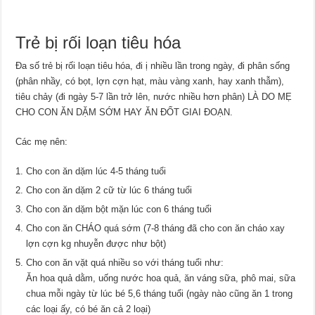
Trẻ bị rối loạn tiêu hóa
Đa số trẻ bị rối loạn tiêu hóa, đi ị nhiều lần trong ngày, đi phân sống
(phân nhầy, có bọt, lợn cợn hạt, màu vàng xanh, hay xanh thẫm),
tiêu chảy (đi ngày 5-7 lần trở lên, nước nhiều hơn phân) LÀ DO MẸ
CHO CON ĂN DẶM SỚM HAY ĂN ĐỐT GIAI ĐOẠN.
Các mẹ nên:
Cho con ăn dặm lúc 4-5 tháng tuổi
Cho con ăn dặm 2 cữ từ lúc 6 tháng tuổi
Cho con ăn dặm bột mặn lúc con 6 tháng tuổi
Cho con ăn CHÁO quá sớm (7-8 tháng đã cho con ăn cháo xay
lợn cợn kg nhuyễn được như bột)
Cho con ăn vặt quá nhiều so với tháng tuổi như:
Ăn hoa quả dằm, uống nước hoa quả, ăn váng sữa, phô mai, sữa
chua mỗi ngày từ lúc bé 5,6 tháng tuổi (ngày nào cũng ăn 1 trong
các loại ấy, có bé ăn cả 2 loại)