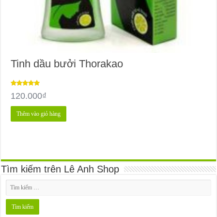
Tinh dầu bưởi Thorakao
Được xếp
120.000
₫
hạng
5.00
5 sao
Thêm vào giỏ hàng
Tìm kiếm trên Lê Anh Shop