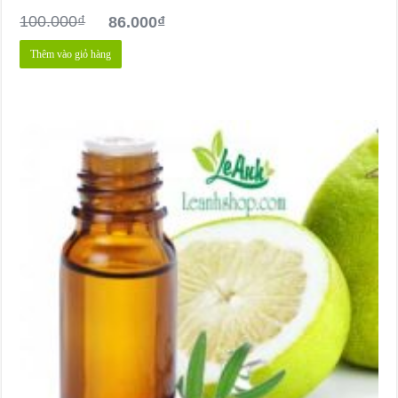
100.000
₫
86.000
₫
Thêm vào giỏ hàng