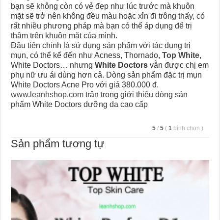
bạn sẽ không còn có vẻ đẹp như lúc trước mà khuôn
mặt sẽ trở nên không đều màu hoặc xỉn đi trông thấy, có
rất nhiều phương pháp mà bạn có thể áp dụng để trị
thâm trên khuôn mặt của mình.
Đầu tiên chính là sử dụng sản phẩm với tác dụng trị
mụn, có thể kể đến như Acness, Thornado,
Top White
,
White Doctors… nhưng
White Doctors
vẫn được chị em
phụ nữ ưu ái dùng hơn cả. Dòng sản phẩm đặc trị mụn
White Doctors Acne Pro với giá 380.000 đ.
www.leanhshop.com
trân trọng giới thiệu dòng sản
phẩm White Doctors dưỡng da cao cấp
5
/
5
(
1
bình chọn
)
Sản phẩm tương tự