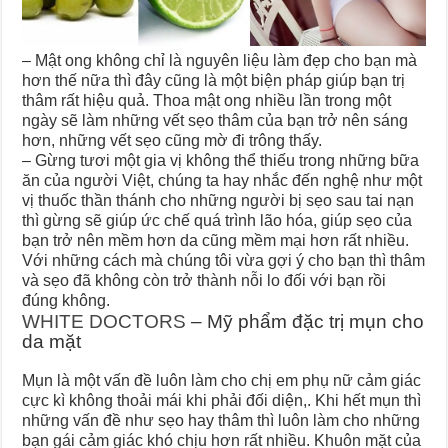
– Mật ong không chỉ là nguyên liệu làm đẹp cho bạn mà
hơn thế nữa thì đây cũng là một biện pháp giúp bạn trị
thâm rất hiệu quả. Thoa mật ong nhiều lần trong một
ngày sẽ làm những vết sẹo thâm của bạn trở nên sáng
hơn, những vết sẹo cũng mờ đi trông thấy.
– Gừng tươi một gia vị không thể thiếu trong những bữa
ăn của người Việt, chúng ta hay nhắc đến nghệ như một
vị thuốc thần thánh cho những người bị sẹo sau tai nạn
thì gừng sẽ giúp ức chế quá trình lão hóa, giúp sẹo của
bạn trở nên mềm hơn da cũng mềm mại hơn rất nhiều.
Với những cách mà chúng tôi vừa gợi ý cho bạn thì thâm
và sẹo đã không còn trở thành nỗi lo đối với bạn rồi
đúng không.
WHITE DOCTORS
– Mỹ phẩm đặc trị mụn cho
da mặt
Mụn là một vấn đề luôn làm cho chị em phụ nữ cảm giác
cực kì không thoải mái khi phải đối diện,. Khi hết mụn thì
những vấn đề như sẹo hay thâm thì luôn làm cho những
bạn gái cảm giác khó chịu hơn rất nhiều. Khuôn mặt của