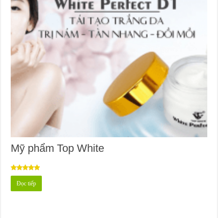
Mỹ phẩm Top White
Được xếp
Đọc tiếp
hạng
5.00
5 sao