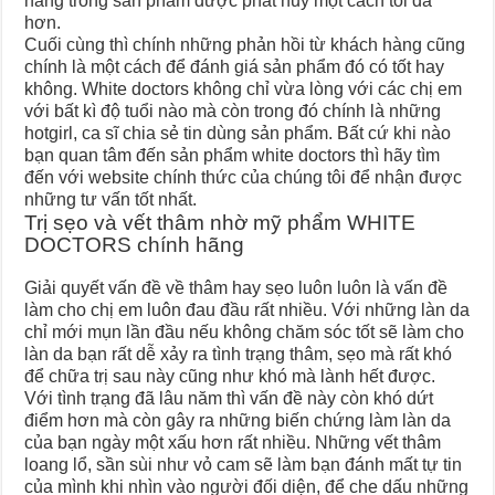
năng trong sản phẩm được phát huy một cách tối đa
hơn.
Cuối cùng thì chính những phản hồi từ khách hàng cũng
chính là một cách để đánh giá sản phẩm đó có tốt hay
không. White doctors không chỉ vừa lòng với các chị em
với bất kì độ tuổi nào mà còn trong đó chính là những
hotgirl, ca sĩ chia sẻ tin dùng sản phẩm. Bất cứ khi nào
bạn quan tâm đến sản phẩm white doctors thì hãy tìm
đến với website chính thức của chúng tôi để nhận được
những tư vấn tốt nhất.
Trị sẹo và vết thâm nhờ mỹ phẩm WHITE
DOCTORS chính hãng
Giải quyết vấn đề về thâm hay sẹo luôn luôn là vấn đề
làm cho chị em luôn đau đầu rất nhiều. Với những làn da
chỉ mới mụn lần đầu nếu không chăm sóc tốt sẽ làm cho
làn da bạn rất dễ xảy ra tình trạng thâm, sẹo mà rất khó
để chữa trị sau này cũng như khó mà lành hết được.
Với tình trạng đã lâu năm thì vấn đề này còn khó dứt
điểm hơn mà còn gây ra những biến chứng làm làn da
của bạn ngày một xấu hơn rất nhiều. Những vết thâm
loang lổ, sần sùi như vỏ cam sẽ làm bạn đánh mất tự tin
của mình khi nhìn vào người đối diện, để che dấu những