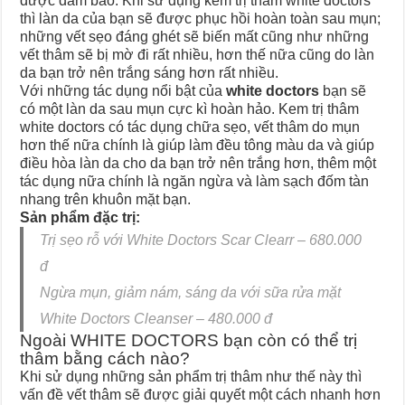
được đảm bảo. Khi sử dụng kem trị thâm white doctors
thì làn da của bạn sẽ được phục hồi hoàn toàn sau mụn;
những vết sẹo đáng ghét sẽ biến mất cũng như những
vết thâm sẽ bị mờ đi rất nhiều, hơn thế nữa cũng do làn
da bạn trở nên trắng sáng hơn rất nhiều.
Với những tác dụng nổi bật của
white doctors
bạn sẽ
có một làn da sau mụn cực kì hoàn hảo. Kem trị thâm
white doctors có tác dụng chữa sẹo, vết thâm do mụn
hơn thế nữa chính là giúp làm đều tông màu da và giúp
điều hòa làn da cho da bạn trở nên trắng hơn, thêm một
tác dụng nữa chính là ngăn ngừa và làm sạch đốm tàn
nhang trên khuôn mặt bạn.
Sản phẩm đặc trị:
Trị sẹo rỗ với White Doctors Scar Clearr – 680.000
đ
Ngừa mụn, giảm nám, sáng da với sữa rửa mặt
White Doctors Cleanser – 480.000 đ
Ngoài WHITE DOCTORS bạn còn có thể trị
thâm bằng cách nào?
Khi sử dụng những sản phẩm trị thâm như thế này thì
vấn đề vết thâm sẽ được giải quyết một cách nhanh hơn