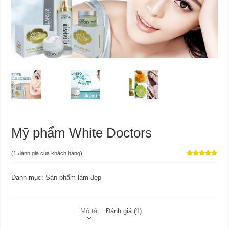
Mỹ phẩm White Doctors
(
1
đánh giá của khách hàng)
5.00
1
trên 5
dựa trên
Danh mục:
Sản phẩm làm đẹp
đánh giá
Mô tả
Đánh giá (1)