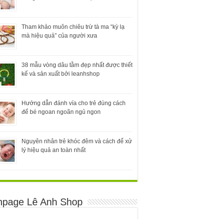
Tham khảo muôn chiêu trừ tà ma “kỳ lạ
mà hiệu quả” của người xưa
38 mẫu vòng dâu tằm đẹp nhất được thiết
kế và sản xuất bởi leanhshop
Hướng dẫn đánh vía cho trẻ đúng cách
để bé ngoan ngoãn ngủ ngon
Nguyên nhân trẻ khóc đêm và cách để xử
lý hiệu quả an toàn nhất
npage Lê Anh Shop