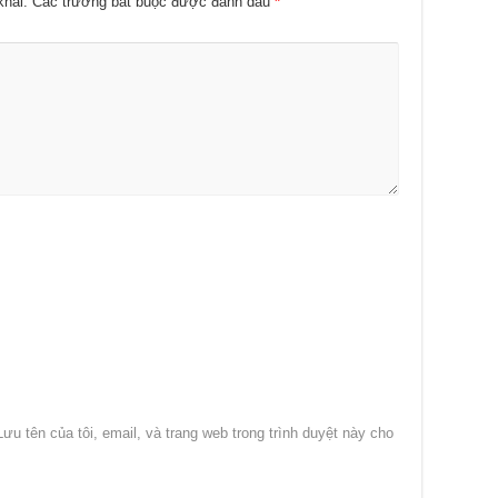
khai.
Các trường bắt buộc được đánh dấu
*
Lưu tên của tôi, email, và trang web trong trình duyệt này cho