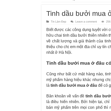
Tinh dầu bưởi mua ở
Tin Làm Đẹp
Leave a comment
256
Biết được các công dụng tuyệt vời 
hữu chai tinh dầu bưởi thiên nhiên t
về chất lượng và giá thành của tinh
thiệu cho chị em một địa chỉ uy tín 
nhất ở Hà Nội.
Tinh dầu bưởi mua ở đâu có 
Cũng như bất cứ mặt hàng nào, tinh
mỹ phẩm hàng hiệu khác nhưng chị 
là
tinh dầu bưởi mua ở đâu
để có gi
Băn khoăn về vấn đề
tinh dầu bưở
là điều hiển nhiên. Bởi hiện tại, ch
bán mỹ phẩm trên mọi con phố thì n