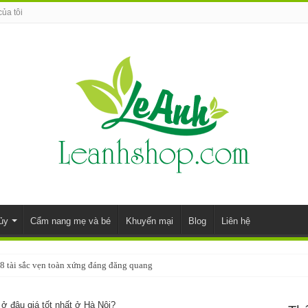
của tôi
ủy
Cẩm nang mẹ và bé
Khuyến mại
Blog
Liên hệ
8 tài sắc vẹn toàn xứng đáng đăng quang
ở đâu giá tốt nhất ở Hà Nội?