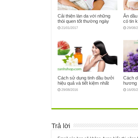
Cải thiện làn da với những
Ăn dầu
thói quen tốt thường ngày
có tin 
21/01/2017
29/08/
Cách sử dụng tinh dầu bưởi
Cách dù
hiệu quả và tiết kiệm nhất
hương 
29/08/2016
16/05/
Trả lời