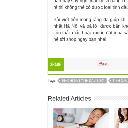
bạn hãy suy nghĩ thật kỹ, vì hàng c
rẻ thì không thể có được loại tinh 
Bài viết trên mong rằng đã giúp ch
nhất Hà Nội và trả lời được băn kh
còn thắc mắc hoặc muốn đặt mua sả
hệ tới shop ngay bạn nhé!
Share
Tags
ĐỊA CHỈ BÁN TINH DẦU BƯỞI
TINH DẦU
Related Articles