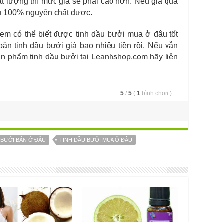
hất lượng thì mức giá sẽ phải cao hơn. Nếu giá quá
dầu 100% nguyên chất được.
ị em có thể biết được tinh dầu bưởi mua ở đâu tốt
oăn tinh dầu bưởi giá bao nhiêu tiền rồi. Nếu vẫn
n phẩm tinh dầu bưởi tại Leanhshop.com hãy liên
5
/
5
(
1
bình chọn
)
 BƯỞI BÁN Ở ĐÂU
TINH DẦU BƯỞI MUA Ở ĐÂU