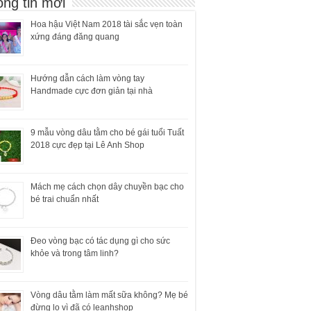
ng tin mới
Hoa hậu Việt Nam 2018 tài sắc vẹn toàn
xứng đáng đăng quang
Hướng dẫn cách làm vòng tay
Handmade cực đơn giản tại nhà
9 mẫu vòng dâu tằm cho bé gái tuổi Tuất
2018 cực đẹp tại Lê Anh Shop
Mách mẹ cách chọn dây chuyền bạc cho
bé trai chuẩn nhất
Đeo vòng bạc có tác dụng gì cho sức
khỏe và trong tâm linh?
Vòng dâu tằm làm mất sữa không? Mẹ bé
đừng lo vì đã có leanhshop