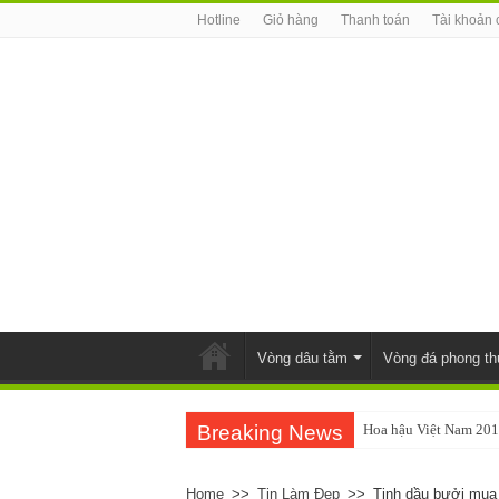
Hotline
Giỏ hàng
Thanh toán
Tài khoản 
Vòng dâu tằm
Vòng đá phong th
Breaking News
Hoa hậu Việt Nam 201
Home
>>
Tin Làm Đẹp
>>
Tinh dầu bưởi mua 