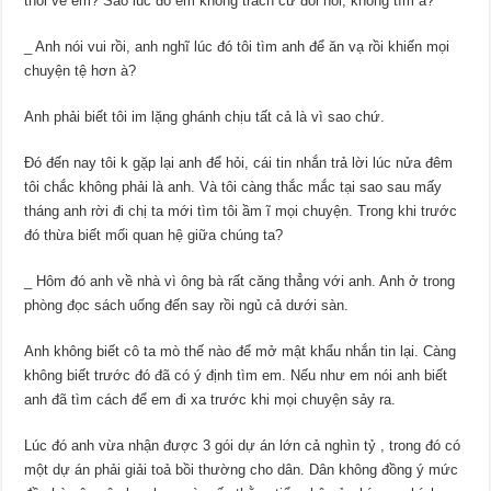
thòi về em? Sao lúc đó em không trách cứ đòi hỏi, không tìm a?
_ Anh nói vui rồi, anh nghĩ lúc đó tôi tìm anh để ăn vạ rồi khiến mọi
chuyện tệ hơn à?
Anh phải biết tôi im lặng ghánh chịu tất cả là vì sao chứ.
Đó đến nay tôi k gặp lại anh để hỏi, cái tin nhắn trả lời lúc nửa đêm
tôi chắc không phải là anh. Và tôi càng thắc mắc tại sao sau mấy
tháng anh rời đi chị ta mới tìm tôi ầm ĩ mọi chuyện. Trong khi trước
đó thừa biết mối quan hệ giữa chúng ta?
_ Hôm đó anh về nhà vì ông bà rất căng thẳng với anh. Anh ở trong
phòng đọc sách uống đến say rồi ngủ cả dưới sàn.
Anh không biết cô ta mò thế nào để mở mật khẩu nhắn tin lại. Càng
không biết trước đó đã có ý định tìm em. Nếu như em nói anh biết
anh đã tìm cách để em đi xa trước khi mọi chuyện sảy ra.
Lúc đó anh vừa nhận được 3 gói dự án lớn cả nghìn tỷ , trong đó có
một dự án phải giải toả bồi thường cho dân. Dân không đồng ý mức