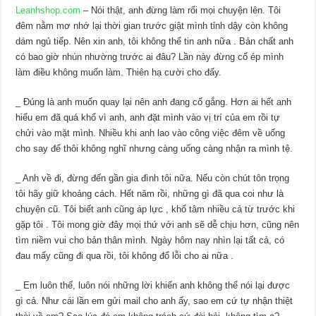
Leanhshop.com
– Nói thật, anh đừng làm rối mọi chuyện lên. Tôi
đêm nằm mơ nhớ lại thời gian trước giật mình tỉnh dậy còn không
dám ngủ tiếp. Nên xin anh, tôi không thể tin anh nữa . Bản chất anh
có bao giờ nhún nhường trước ai đâu? Lần này đừng cố ép mình
làm điều không muốn làm. Thiên hạ cười cho đấy.
_ Đúng là anh muốn quay lại nên anh đang cố gắng. Hơn ai hết anh
hiểu em đã quá khổ vì anh, anh đặt mình vào vị trí của em rồi tự
chửi vào mặt mình. Nhiều khi anh lao vào công việc đêm về uống
cho say để thôi không nghĩ nhưng càng uống càng nhận ra mình tệ.
_ Anh về đi, đừng đến gần gia đình tôi nữa. Nếu còn chút tôn trọng
tôi hãy giữ khoảng cách. Hết năm rồi, những gì đã qua coi như là
chuyện cũ. Tôi biết anh cũng áp lực , khổ tâm nhiều cả từ trước khi
gặp tôi . Tôi mong giờ đây mọi thứ với anh sẽ dễ chịu hơn, cũng nên
tìm niềm vui cho bản thân mình. Ngày hôm nay nhìn lại tất cả, có
đau mấy cũng đi qua rồi, tôi không đổ lỗi cho ai nữa .
_ Em luôn thế, luôn nói những lời khiến anh không thể nói lại được
gì cả. Như cái lần em gửi mail cho anh ấy, sao em cứ tự nhận thiệt