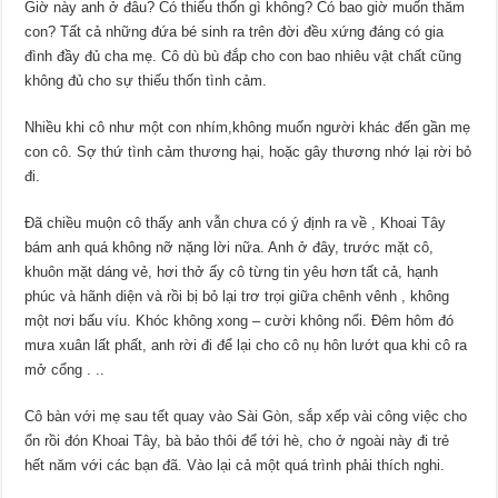
Giờ này anh ở đâu? Có thiếu thốn gì không? Có bao giờ muốn thăm
con? Tất cả những đứa bé sinh ra trên đời đều xứng đáng có gia
đình đầy đủ cha mẹ. Cô dù bù đắp cho con bao nhiêu vật chất cũng
không đủ cho sự thiếu thốn tình cảm.
Nhiều khi cô như một con nhím,không muốn người khác đến gần mẹ
con cô. Sợ thứ tình cảm thương hại, hoặc gây thương nhớ lại rời bỏ
đi.
Đã chiều muộn cô thấy anh vẫn chưa có ý định ra về , Khoai Tây
bám anh quá không nỡ nặng lời nữa. Anh ở đây, trước mặt cô,
khuôn mặt dáng vẻ, hơi thở ấy cô từng tin yêu hơn tất cả, hạnh
phúc và hãnh diện và rồi bị bỏ lại trơ trọi giữa chênh vênh , không
một nơi bấu víu. Khóc không xong – cười không nổi. Đêm hôm đó
mưa xuân lất phất, anh rời đi để lại cho cô nụ hôn lướt qua khi cô ra
mở cổng . ..
Cô bàn với mẹ sau tết quay vào Sài Gòn, sắp xếp vài công việc cho
ổn rồi đón Khoai Tây, bà bảo thôi để tới hè, cho ở ngoài này đi trẻ
hết năm với các bạn đã. Vào lại cả một quá trình phải thích nghi.