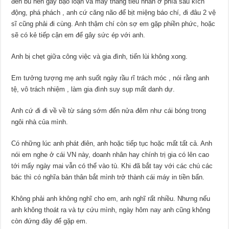
đền bù nên gây bạo loạn và mấy thằng tiểu nhân ở phía sau kích
động, phá phách , anh cứ căng não để bịt miệng báo chí, đi đâu 2 vệ
sĩ cũng phải đi cùng. Anh thậm chí còn sợ em gặp phiền phức, hoặc
sẽ có kẻ tiếp cận em để gây sức ép với anh.
Anh bị chẹt giữa công việc và gia đình, tiến lùi không xong.
Em tưởng tượng mẹ anh suốt ngày rầu rĩ trách móc , nói rằng anh
tệ, vô trách nhiệm , làm gia đình suy sụp mất danh dự.
Anh cứ đi đi về về từ sáng sớm đến nửa đêm như cái bóng trong
ngôi nhà của mình.
Có những lúc anh phát điên, anh hoặc tiếp tục hoặc mất tất cả. Anh
nói em nghe ở cái VN này, doanh nhân hay chính trị gia có lên cao
tới mấy ngày mai vẫn có thể vào tù. Khi đã bắt tay với các chú các
bác thì có nghĩa bản thân bắt mình trở thành cái máy in tiền bẩn.
Không phải anh không nghĩ cho em, anh nghĩ rất nhiều. Nhưng nếu
anh không thoát ra và tự cứu mình, ngày hôm nay anh cũng không
còn đứng đây để gặp em.