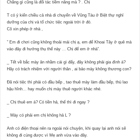
Chẳng gì cũng là đối tác tiềm năng mà
?
. Chị
T có ý kiến chiều cả nhà di chuyển về Vũng Tàu ở Biệt thự nghỉ
dưỡng của chị và tổ chức tiệc ngoài trời ở đó.
Cô xin phép ở nhà ,
” Em đi chơi cũng không thoải mái chị ạ, em để Khoai Tây ở quê mà
vào đây đi hưởng thụ thế này … Chị để em ở nhà”.
_ Tết về bắc mày ăn nhầm cái gì đấy, đây không phải gia đình à?
Hãy có trách nhiệm với người thân , ai bảo mày không thương con?
Đã nói tiệc thì phải có đầu bếp , tao thuê mày làm đầu bếp, thù lao
hậu hĩnh… hay muốn chị mày thuê người khác nhé.
_ Chị thuê em à? Có tiền hả, thế thì đi ngay
?
_ Mày có phải em chị không hả L ?
Anh có điện thoại nên ra ngoài nói chuyện, khi quay lại anh nói sẽ
không đi cùng được vì Mẹ anh vừa vào đây.