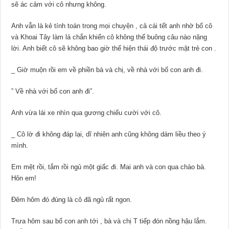
sẽ ác cảm với cô nhưng không.
Anh vẫn là kẻ tính toán trong mọi chuyện , cả cái tết anh nhờ bố cô
và Khoai Tây làm lá chắn khiến cô không thể buông câu nào nặng
lời. Anh biết cô sẽ không bao giờ thể hiện thái độ trước mặt trẻ con .
_ Giờ muộn rồi em về phiền bà và chị, về nhà với bố con anh đi.
” Về nhà với bố con anh đi”.
Anh vừa lái xe nhìn qua gương chiếu cười với cô.
_ Cô lờ đi không đáp lại, dĩ nhiên anh cũng không dám liều theo ý
mình.
Em mệt rồi, tắm rồi ngủ một giấc đi. Mai anh và con qua chào bà.
Hôn em!
Đêm hôm đó đúng là cô đã ngủ rất ngon.
Trưa hôm sau bố con anh tới , bà và chị T tiếp đón nồng hậu lắm.