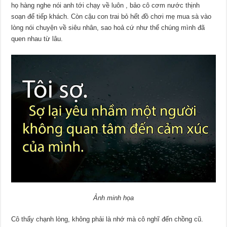
họ hàng nghe nói anh tới chạy về luôn , bảo cô cơm nước thịnh
soạn để tiếp khách. Còn cậu con trai bỏ hết đồ chơi mẹ mua sà vào
lòng nói chuyện về siêu nhân, sao hoả cứ như thể chúng mình đã
quen nhau từ lâu.
Ảnh minh họa
Cô thấy chạnh lòng, không phải là nhớ mà cô nghĩ đến chồng cũ.