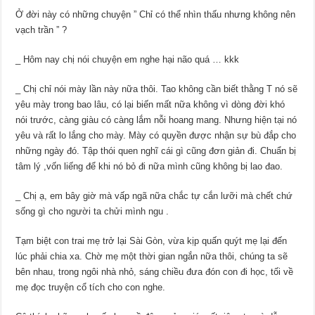
Ở đời này có những chuyện ” Chỉ có thể nhìn thấu nhưng không nên
vạch trần ”
?
_ Hôm nay chị nói chuyện em nghe hại não quá … kkk
_ Chị chỉ nói mày lần này nữa thôi. Tao không cần biết thằng T nó sẽ
yêu mày trong bao lâu, có lại biến mất nữa không vì dòng đời khó
nói trước, càng giàu có càng lắm nỗi hoang mang. Nhưng hiện tại nó
yêu và rất lo lắng cho mày. Mày có quyền được nhận sự bù đắp cho
những ngày đó. Tập thói quen nghĩ cái gì cũng đơn giản đi. Chuẩn bị
tâm lý ,vốn liếng để khi nó bỏ đi nữa mình cũng không bị lao đao.
_ Chị ạ, em bây giờ mà vấp ngã nữa chắc tự cắn lưỡi mà chết chứ
sống gì cho người ta chửi mình ngu .
Tạm biệt con trai mẹ trở lại Sài Gòn, vừa kịp quấn quýt mẹ lại đến
lúc phải chia xa. Chờ mẹ một thời gian ngắn nữa thôi, chúng ta sẽ
bên nhau, trong ngôi nhà nhỏ, sáng chiều đưa đón con đi học, tối về
mẹ đọc truyện cổ tích cho con nghe.