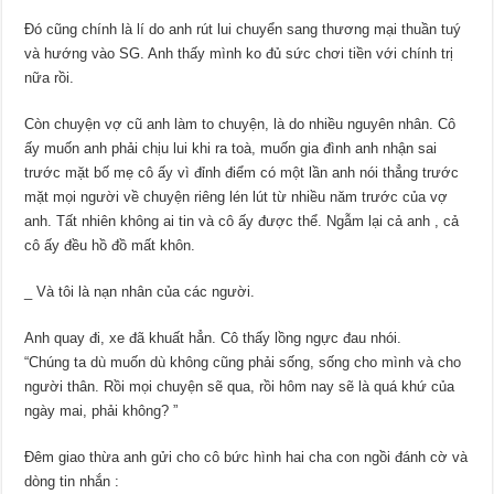
Đó cũng chính là lí do anh rút lui chuyển sang thương mại thuần tuý
và hướng vào SG. Anh thấy mình ko đủ sức chơi tiền với chính trị
nữa rồi.
Còn chuyện vợ cũ anh làm to chuyện, là do nhiều nguyên nhân. Cô
ấy muốn anh phải chịu lui khi ra toà, muốn gia đình anh nhận sai
trước mặt bố mẹ cô ấy vì đỉnh điểm có một lần anh nói thẳng trước
mặt mọi người về chuyện riêng lén lút từ nhiều năm trước của vợ
anh. Tất nhiên không ai tin và cô ấy được thể. Ngẫm lại cả anh , cả
cô ấy đều hồ đồ mất khôn.
_ Và tôi là nạn nhân của các người.
Anh quay đi, xe đã khuất hẳn. Cô thấy lồng ngực đau nhói.
“Chúng ta dù muốn dù không cũng phải sống, sống cho mình và cho
người thân. Rồi mọi chuyện sẽ qua, rồi hôm nay sẽ là quá khứ của
ngày mai, phải không? ”
Đêm giao thừa anh gửi cho cô bức hình hai cha con ngồi đánh cờ và
dòng tin nhắn :