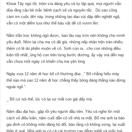
Khoai Tây ngủ rồi, trộm vía đáng yêu và tự lập quá, mọi người vẫn
đùa rằng cậu bé mắc bệnh sạch sẽ và nguyên tắc . Dù sao cũng
cám ơn cuộc đời này, trong những lao đao vùi dập đến nghiệt ngã,
vẫn có một điểm tựa như thể báu vật để cô vươn lên.
Nằm trằn trọc không ngủ được, bao lâu nay kìm nén không cho mình
yếu đuối. Nhìn lại cha mẹ cô đã già, những nếp nhăn trên trán nhiều
thêm có lẽ do phiền muộn về cô. Sinh con ra , cho con những điều
kiện tốt nhất, ủng hộ con trên từng bước đường, ấy vậy mà đến nay
vẫn chưa một ngày cô khiến cha mẹ yên lòng.
Ngày xưa 12 năm đi học bố cô thường đùa , ” Bố chẳng hiểu mày
thế nào mà sao 12 năm đi học chẳng thấy bóng dáng thằng nào đứng
ngoài ngõ “.
_ Bố cứ nói thế, lúc có lại sợ mất con gái đấy mà.
Năm đầu đại học, gặp rồi yêu người đầu tiên. Yêu và nghe lời một
cách vô điều kiện, năm cuối dẫn cô về nhà ra mắt. Bố mẹ anh ta bảo
gia đình cô không môn đăng hộ đối, bảo rằng cô không xứng, lại xuất
thân ở quê. Nhà anh ta có cả cái trường cao đẳng nghề và mấy toà