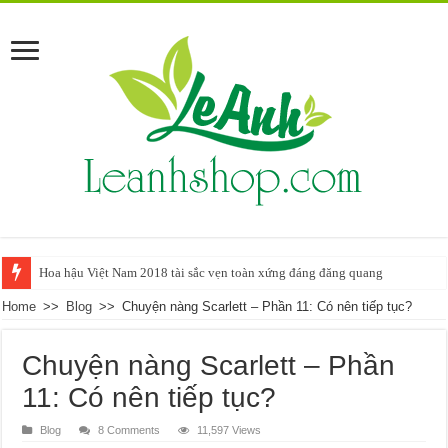
Hoa hậu Việt Nam 2018 tài sắc vẹn toàn xứng đáng đăng quang
Hướng dẫn cách làm vòng tay Handmade cực đơn giản tại nhà
Home
>>
Blog
>>
Chuyện nàng Scarlett – Phần 11: Có nên tiếp tục?
Chuyện nàng Scarlett – Phần
11: Có nên tiếp tục?
Blog
8 Comments
11,597 Views