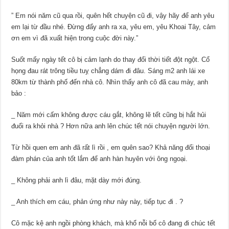
” Em nói năm cũ qua rồi, quên hết chuyện cũ đi, vậy hãy để anh yêu
em lại từ đầu nhé. Đừng đẩy anh ra xa, yêu em, yêu Khoai Tây, cảm
ơn em vì đã xuất hiện trong cuộc đời này.”
Suốt mấy ngày tết cô bị cảm lạnh do thay đổi thời tiết đột ngột. Cổ
họng đau rát trông tiều tuỵ chẳng dám đi đâu. Sáng m2 anh lái xe
80km từ thành phố đến nhà cô. Nhìn thấy anh cô đã cau mày, anh
bảo :
_ Năm mới cấm không được cáu gắt, không lẽ tết cũng bị hắt hủi
đuổi ra khỏi nhà ? Hơn nữa anh lên chúc tết nói chuyện người lớn.
Từ hồi quen em anh đã rất lì rồi , em quên sao? Khả năng đối thoại
đàm phán của anh tốt lắm để anh hàn huyên với ông ngoại.
_ Không phải anh lì đâu, mặt dày mới đúng.
_ Anh thích em cáu, phản ứng như này này, tiếp tục đi .
?
Cô mặc kệ anh ngồi phòng khách, mà khổ nỗi bố cô đang đi chúc tết