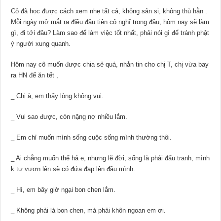
Cô đã học được cách xem nhẹ tất cả, không sân si, không thù hằn .
Mỗi ngày mở mắt ra điều đầu tiên cô nghĩ trong đầu, hôm nay sẽ làm
gì, đi tới đâu? Làm sao để làm việc tốt nhất, phải nói gì để tránh phật
ý người xung quanh.
Hôm nay cô muốn được chia sẻ quá, nhắn tin cho chị T, chị vừa bay
ra HN để ăn tết ,
_ Chị à, em thấy lòng không vui.
_ Vui sao được, còn nặng nợ nhiều lắm.
_ Em chỉ muốn mình sống cuộc sống mình thường thôi.
_ Ai chẳng muốn thế hả e, nhưng lẽ đời, sống là phải đấu tranh, mình
k tự vươn lên sẽ có đứa đạp lên đầu mình.
_ Hì, em bây giờ ngại bon chen lắm.
_ Không phải là bon chen, mà phải khôn ngoan em ơi.