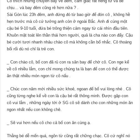
Cô thích những chuyến bay về đêm, cảm giác rất riêng tư và dễ
chịu… và bay đêm cũng rẻ hơn nữa
?
.
Sài Gòn lúc 23h đêm, anh đứng đó từ bao giờ để đón cô , không hề
hẹn trước mà cô cứ tưởng anh còn ở ngoài Bắc. Anh đi cùng một
cậu bé 9-10 tuổi, đứa bé trông thiện cảm ngay từ cái nhìn đầu tiên.
Khuôn mặt toát lên thần thái hơn người, quả là cha nào con đấy. Cậu
bé cười tươi nhanh nhảu chào cô mà không cần bố nhắc. Cô thoáng
bối rối dù nó chỉ là trẻ con.
_ Con chào cô, bố con đã rủ con ra sân bay để chờ cô. Con nge kể
về cô nhiều lắm, con chỉ mong chúng ta là bạn để con có thể được
ăn thật nhiều món ngon từ cô nấu .
_ Chúc con năm mới nhiều sức khoẻ, ngoan để bố vui lòng nhé . Cô
cũng từng nghe kể về con là cậu bé rất thông minh. Được gặp con
cô vui lắm , những ngày tới ở SG cô sẽ dành cho con những món ăn
ngon nhất nếu con không chê.
_ Sẽ vui hơn nếu cô cho cả bố con ăn cùng ạ.
Thằng bé dễ mến quá, ngôn từ cũng rất chững chạc. Cô cứ nghĩ nó