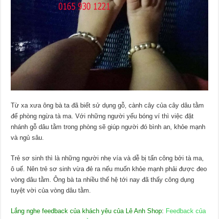
Từ xa xưa ông bà ta đã biết sử dụng gỗ, cành cây của cây dâu tằm
để phòng ngừa tà ma. Với những người yếu bóng ví thì việc đặt
nhánh gỗ dâu tằm trong phòng sẽ giúp người đó bình an, khỏe mạnh
và ngủ sâu.
Trẻ sơ sinh thì là những người nhẹ vía và dễ bị tấn công bởi tà ma,
ô uế. Nên trẻ sơ sinh vừa đẻ ra nếu muốn khỏe mạnh phải được đeo
vòng dâu tằm. Ông bà ta nhiều thế hệ tới nay đã thấy công dụng
tuyệt vời của vòng dâu tằm.
Lắng nghe feedback của khách yêu của Lê Anh Shop
:
Feedback của