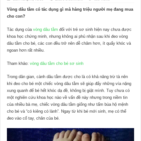
Vòng dâu tằm có tác dụng gì mà hàng triệu người mẹ đang mua
cho con?
Tác dụng của
vòng dâu tằm
đối với trẻ sơ sinh hiện nay chưa được
khoa học chứng minh, nhưng không ai phủ nhận sau khi đeo vòng
dâu tằm cho bé, các con đều trở nên dễ chăm hơn, ít quấy khóc và
ngoan hơn rất nhiều.
Tham khảo:
vòng dâu tằm cho bé sơ sinh
Trong dân gian, cành dâu tằm được cho là có khả năng trừ tà nên
khi đeo cho bé một chiếc vòng dâu tằm sẽ giúp đẩy những vía nặng
xung quanh để bé hết khóc dạ đề, không bị giật mình. Tuy chưa có
một nghiên cứu khoa học nào về vấn đề này nhưng trong niềm tin
của nhiều bà mẹ, chiếc vòng dâu tằm giống như tấm bùa hộ mệnh
cho bé và “có kiêng có lành”. Ngay từ khi bé mới sinh, mẹ có thể
đeo vào cổ tay, chân của bé.