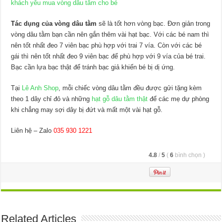
khách yêu mua vòng dâu tằm cho bé
Tác dụng của vòng dâu tằm
sẽ là tốt hơn vòng bạc. Đơn giản trong
vòng dâu tằm bạn cần nên gắn thêm vài hạt bạc. Với các bé nam thì
nên tốt nhất đeo 7 viên bạc phù hợp với trai 7 vía. Còn với các bé
gái thì nên tốt nhất đeo 9 viên bạc để phù hợp với 9 vía của bé trai.
Bạc cần lựa bạc thật để tránh bạc giả khiến bé bị dị ứng.
Tại
Lê Anh Shop
, mỗi chiếc vòng dâu tằm đều được gửi tặng kèm
theo 1 dây chỉ đỏ và những
hạt gỗ dâu tằm thật
để các mẹ dự phòng
khi chẳng may sợi dây bị đứt và mất một vài hạt gỗ.
Liên hệ – Zalo
035 930 1221
4.8
/
5
(
6
bình chọn
)
Related Articles