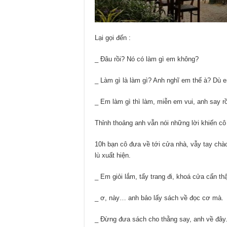
Lại gọi đến :
_ Đâu rồi? Nó có làm gì em không?
_ Làm gì là làm gì? Anh nghĩ em thế à? Dù e
_ Em làm gì thì làm, miễn em vui, anh say r
Thỉnh thoảng anh vẫn nói những lời khiến cô
10h bạn cô đưa về tới cửa nhà, vẫy tay chào 
lù xuất hiện.
_ Em giỏi lắm, tẩy trang đi, khoá cửa cẩn th
_ ơ, này… anh bảo lấy sách về đọc cơ mà.
_ Đừng đưa sách cho thằng say, anh về đây