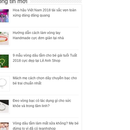
ng tin mới
Hoa hậu Việt Nam 2018 tài sắc vẹn toàn
xứng đáng đăng quang
Hướng dẫn cách làm vòng tay
Handmade cực đơn giản tại nhà
9 mẫu vòng dâu tằm cho bé gái tuổi Tuất
2018 cực đẹp tại Lê Anh Shop
Mách mẹ cách chọn dây chuyền bạc cho
bé trai chuẩn nhất
Đeo vòng bạc có tác dụng gì cho sức
khỏe và trong tâm linh?
Vòng dâu tằm làm mất sữa không? Mẹ bé
đừng lo vì đã có leanhshop