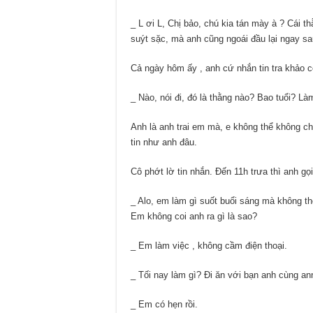
_ L ơi L, Chị bảo, chú kia tán mày à ? Cái 
suýt sặc, mà anh cũng ngoái đầu lại ngay sau 
Cả ngày hôm ấy , anh cứ nhắn tin tra khảo c
_ Nào, nói đi, đó là thằng nào? Bao tuổi? L
Anh là anh trai em mà, e không thể không c
tin như anh đâu.
Cô phớt lờ tin nhắn. Đến 11h trưa thì anh gọi
_ Alo, em làm gì suốt buổi sáng mà không thè
Em không coi anh ra gì là sao?
_ Em làm việc , không cầm điện thoại.
_ Tối nay làm gì? Đi ăn với bạn anh cùng an
_ Em có hẹn rồi.