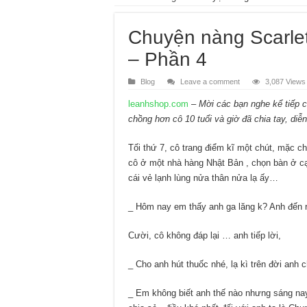
Chuyện nàng Scarlet
– Phần 4
Blog
Leave a comment
3,087 Views
leanhshop.com
–
Mời các bạn nghe kể tiếp c
chồng hơn cô 10 tuổi và giờ đã chia tay, diễ
Tối thứ 7, cô trang điểm kĩ một chút, mặc ch
cô ở một nhà hàng Nhật Bản , chọn bàn ở c
cái vẻ lạnh lùng nửa thân nửa lạ ấy…
_ Hôm nay em thấy anh ga lăng k? Anh đến 
Cười, cô không đáp lại … anh tiếp lời,
_ Cho anh hút thuốc nhé, lạ kì trên đời anh c
_ Em không biết anh thế nào nhưng sáng nay