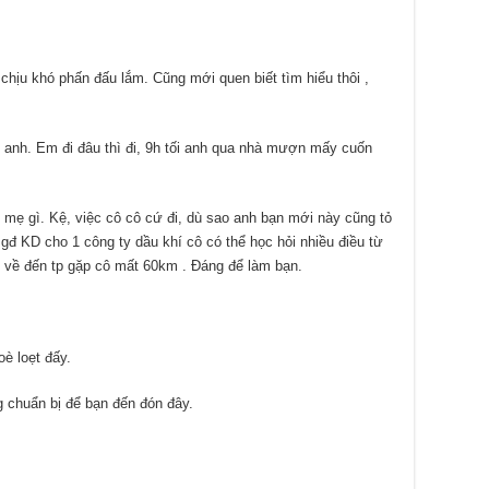
chịu khó phấn đấu lắm. Cũng mới quen biết tìm hiểu thôi ,
i anh. Em đi đâu thì đi, 9h tối anh qua nhà mượn mấy cuốn
ái mẹ gì. Kệ, việc cô cô cứ đi, dù sao anh bạn mới này cũng tỏ
gđ KD cho 1 công ty dầu khí cô có thể học hỏi nhiều điều từ
 về đến tp gặp cô mất 60km . Đáng để làm bạn.
è loẹt đấy.
 chuẩn bị để bạn đến đón đây.