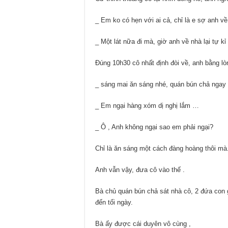
_ Em ko có hẹn với ai cả, chỉ là e sợ anh v
_ Một lát nữa đi mà, giờ anh về nhà lại tự kỉ
Đúng 10h30 cô nhất định đòi về, anh bằng lò
_ sáng mai ăn sáng nhé, quán bún chả ngay 
_ Em ngại hàng xóm dị nghị lắm …
_ Ô , Anh không ngại sao em phải ngại?
Chỉ là ăn sáng một cách đàng hoàng thôi mà.
Anh vẫn vậy, đưa cô vào thế .
Bà chủ quán bún chả sát nhà cô, 2 đứa con g
đến tối ngày.
Bà ấy được cái duyên vô cùng ,