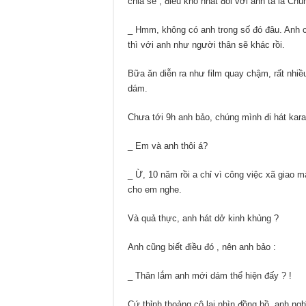
chia sẻ , điều khó nhất đối với anh ta là C
_ Hmm, không có anh trong số đó đâu. Anh c
thì với anh như người thân sẽ khác rồi.
Bữa ăn diễn ra như film quay chậm, rất nhi
dám.
Chưa tới 9h anh bảo, chúng mình đi hát kar
_ Em và anh thôi á?
_ Ừ, 10 năm rồi a chỉ vì công việc xã giao
cho em nghe.
Và quả thực, anh hát dở kinh khủng
?
Anh cũng biết điều đó , nên anh bảo :
_ Thân lắm anh mới dám thể hiện đấy
?
!
Cứ thỉnh thoảng cô lại nhìn đồng hồ, anh ngh