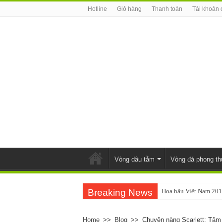
Hotline
Giỏ hàng
Thanh toán
Tài khoản 
Vòng dâu tằm
Vòng đá phong th
Breaking News
Hoa hậu Việt Nam 201
Home
>>
Blog
>>
Chuyện nàng Scarlett: Tâm 