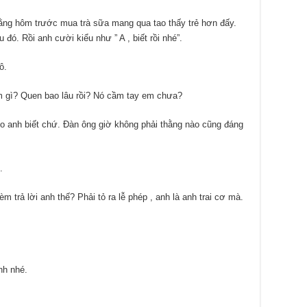
thằng hôm trước mua trà sữa mang qua tao thấy trẻ hơn đấy.
đó. Rồi anh cười kiểu như ” A , biết rồi nhé”.
ô.
àm gì? Quen bao lâu rồi? Nó cầm tay em chưa?
ho anh biết chứ. Đàn ông giờ không phải thằng nào cũng đáng
.
m trả lời anh thế? Phải tỏ ra lễ phép , anh là anh trai cơ mà.
nh nhé.