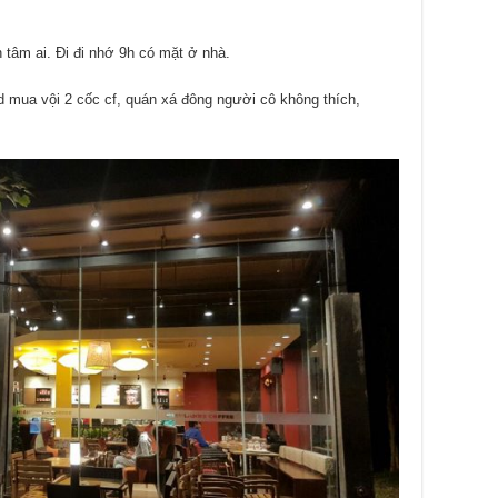
 tâm ai. Đi đi nhớ 9h có mặt ở nhà.
d mua vội 2 cốc cf, quán xá đông người cô không thích,