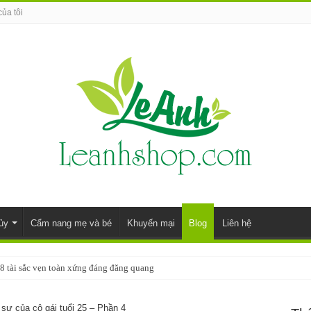
của tôi
ủy
Cẩm nang mẹ và bé
Khuyến mại
Blog
Liên hệ
8 tài sắc vẹn toàn xứng đáng đăng quang
sự của cô gái tuổi 25 – Phần 4