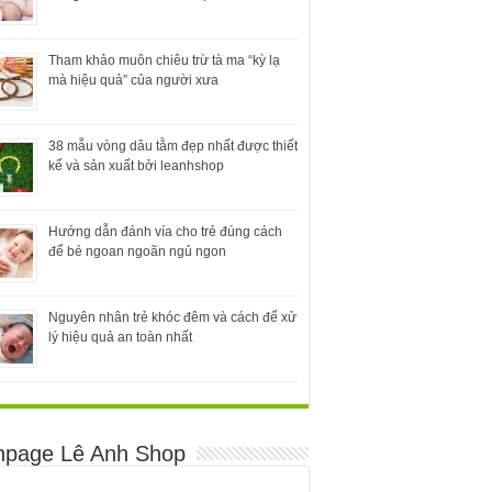
Tham khảo muôn chiêu trừ tà ma “kỳ lạ
mà hiệu quả” của người xưa
38 mẫu vòng dâu tằm đẹp nhất được thiết
kế và sản xuất bởi leanhshop
Hướng dẫn đánh vía cho trẻ đúng cách
để bé ngoan ngoãn ngủ ngon
Nguyên nhân trẻ khóc đêm và cách để xử
lý hiệu quả an toàn nhất
npage Lê Anh Shop