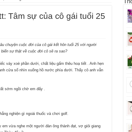
Thô
t: Tâm sự của cô gái tuổi 25
âu chuyện cuộc đời của cô gái kết hôn tuổi 25 với người
n biến sự thật về cuộc đời cô sẽ ra sao?
iếc váy xoè phần dưới, chất liệu gấm thêu hoạ tiết . Anh hẹn
ạnh cửa sổ nhìn xuống hồ nước phía dưới. Thấy cô anh vẫn
rất sớm ngồi chờ em đấy .
hẳng nghiện gì ngoài thuốc và chơi golf.
 em vừa nghe một người đàn ông thành đạt, vợ giỏi giang