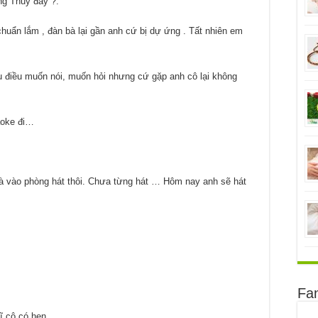
hung Thủy đấy
?
.
huẩn lắm , đàn bà lại gần anh cứ bị dự ứng . Tất nhiên em
ều điều muốn nói, muốn hỏi nhưng cứ gặp anh cô lại không
aoke đi…
 mà vào phòng hát thôi. Chưa từng hát … Hôm nay anh sẽ hát
Fa
ĩ cô có hẹn.