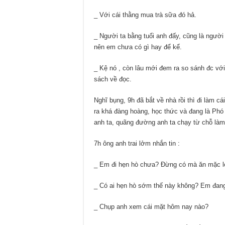
_ Với cái thằng mua trà sữa đó hả.
_ Người ta bằng tuổi anh đấy, cũng là người 
nên em chưa có gì hay để kể.
_ Kệ nó , còn lâu mới đem ra so sánh đc vớ
sách về đọc.
Nghĩ bụng, 9h đã bắt về nhà rồi thì đi làm c
ra khá đàng hoàng, học thức và đang là Phó 
anh ta, quãng đường anh ta chạy từ chỗ làm
7h ông anh trai lởm nhắn tin :
_ Em đi hẹn hò chưa? Đừng có mà ăn mặc lo
_ Có ai hẹn hò sớm thế này không? Em đang
_ Chụp anh xem cái mặt hôm nay nào?