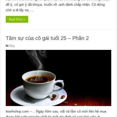
để ý, cô gợi ý đã khuya, muốn về ,anh đành chấp nhận. Cô đứng
chờ a đi lấy xe, …
Read More »
Tâm sự của cô gái tuổi 25 – Phần 2
Blog
leanhshop.com – …Ngày hôm sau, vất vả lắm cô mới liên hệ mua
được bột cafe nguyên chất từ một gia đình có con làm việc ở