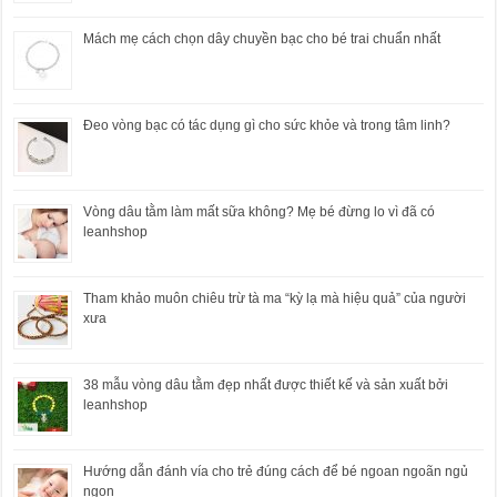
Mách mẹ cách chọn dây chuyền bạc cho bé trai chuẩn nhất
Đeo vòng bạc có tác dụng gì cho sức khỏe và trong tâm linh?
Vòng dâu tằm làm mất sữa không? Mẹ bé đừng lo vì đã có
leanhshop
Tham khảo muôn chiêu trừ tà ma “kỳ lạ mà hiệu quả” của người
xưa
38 mẫu vòng dâu tằm đẹp nhất được thiết kế và sản xuất bởi
leanhshop
Hướng dẫn đánh vía cho trẻ đúng cách để bé ngoan ngoãn ngủ
ngon